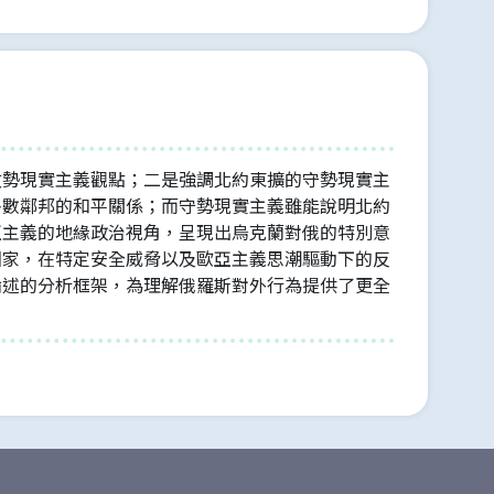
攻勢現實主義觀點；二是強調北約東擴的守勢現實主
多數鄰邦的和平關係；而守勢現實主義雖能說明北約
亞主義的地緣政治視角，呈現出烏克蘭對俄的特別意
國家，在特定安全威脅以及歐亞主義思潮驅動下的反
論述的分析框架，為理解俄羅斯對外行為提供了更全