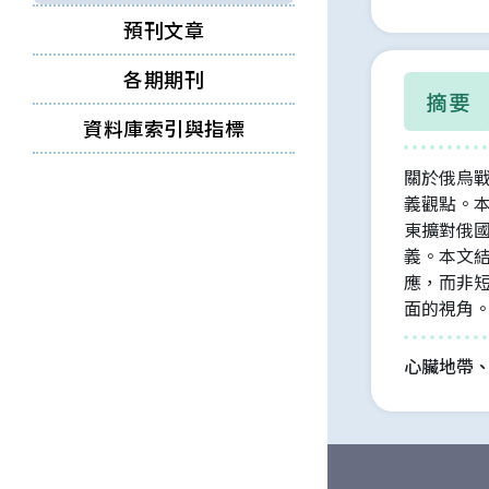
預刊文章
各期期刊
摘要
資料庫索引與指標
關於俄烏
義觀點。
東擴對俄
義。本文
應，而非
面的視角
心臟地帶