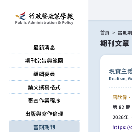
跳到主要內容區塊
首頁
當期
期刊文章
最新消息
期刊宗旨與範圍
現實主
編輯委員
Realism, G
論文撰寫格式
唐欣偉
審查作業程序
第 82 期
出版與寫作倫理
2026年
當期期刊
https:/