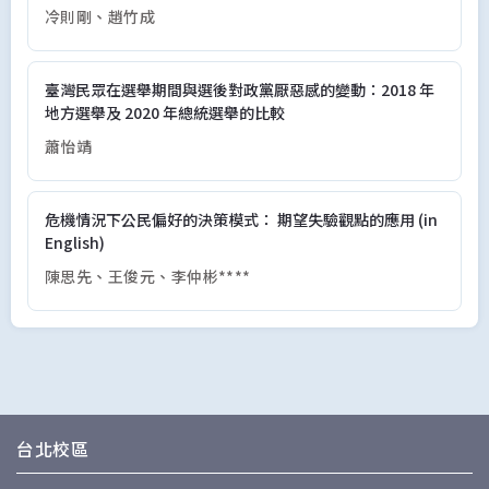
冷則剛
趙竹成
臺灣民眾在選舉期間與選後對政黨厭惡感的變動：2018 年
地方選舉及 2020 年總統選舉的比較
蕭怡靖
危機情況下公民偏好的決策模式： 期望失驗觀點的應用 (in
English)
陳思先
王俊元
李仲彬****
台北校區