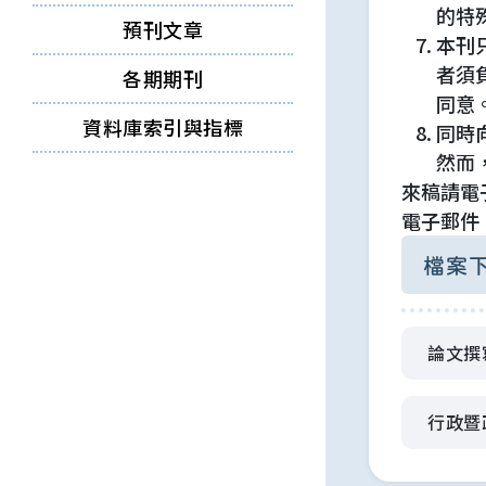
的特殊
預刊文章
本刊
者須
各期期刊
同意
資料庫索引與指標
同時
然而
來稿請電
電子郵件：p
檔案
論文撰寫
行政暨政