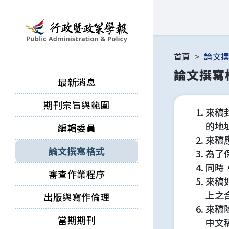
跳到主要內容區塊
首頁
論文
論文撰寫
最新消息
期刊宗旨與範圍
來稿
的地
編輯委員
來稿
論文撰寫格式
為了
同時
審查作業程序
來稿
上之
出版與寫作倫理
來稿
當期期刊
中文