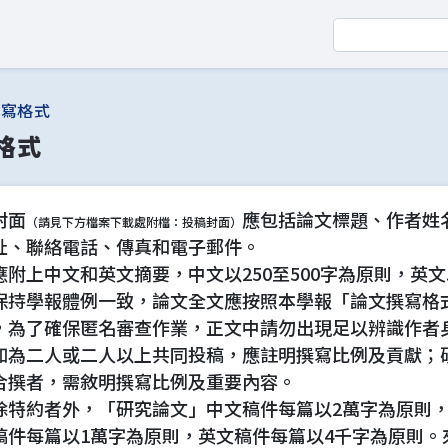
撰寫格式
格式
封面
應包括論文標題、作者姓
（請見下方檔案下載處附檔：投稿封面）
址、聯絡電話、傳真和電子郵件。
應附上中文和英文摘要，中文以250至500字為原則，英文以
保持學報體例一致，論文全文應按照本學報「論文撰寫格
，為了確保匿名審查作業，正文中請勿出現足以辨識作者
如為二人或二人以上共同投稿，應註明撰寫比例及貢獻；
合撰者，需敘明撰寫比例及重要內容。
除特約者外，「研究論文」中文稿件每篇以2萬字為原則
稿件每篇以1萬字為原則，英文稿件每篇以4千字為原則