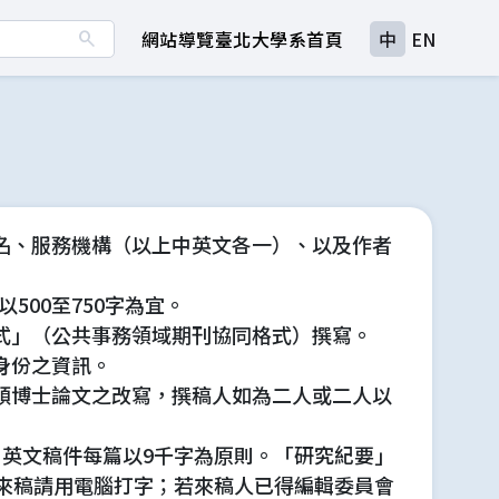
search
網站導覽
臺北大學
系首頁
中
EN
名、服務機構（以上中英文各一）、以及作者
500至750字為宜。
式」（公共事務領域期刊協同格式）撰寫。
身份之資訊。
碩博士論文之改寫，撰稿人如為二人或二人以
，英文稿件每篇以9千字為原則。「研究紀要」
。來稿請用電腦打字；若來稿人已得編輯委員會