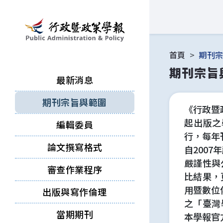
跳到主要內容區塊
首頁
期刊
期刊宗旨
最新消息
期刊宗旨與範圍
《行政暨政策
起出版之學
編輯委員
行，每年
論文撰寫格式
自200
嚴謹性與
審查作業程序
比結果，
用暨數位
出版與寫作倫理
之「臺灣學
當期期刊
本學報官