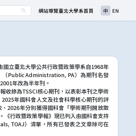
search
網站導覽
臺北大學
系首頁
中
EN
 PAP）是由國立臺北大學公共行政暨政策學系自1968年
c Administration, PA）為期刊名發
2001年改為半年刊。
報收錄為TSSCI核心期刊，以表彰本刊之學術
2025年國科會人文及社會科學核心期刊的評
2、2026年分別獲得國科會「學術期刊開放取
。《行政暨政策學報》現已列入由國科會支持
rnals, TOAJ）清單，所有已發表之文章除可在