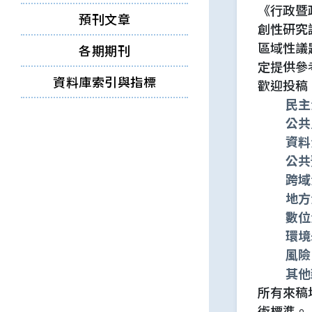
《行政暨
預刊文章
創性研究
區域性議
各期期刊
定提供參
資料庫索引與指標
歡迎投稿
民主
公共
資料
公共
跨域
地方
數位
環境
風險
其他
所有來稿
術標準。