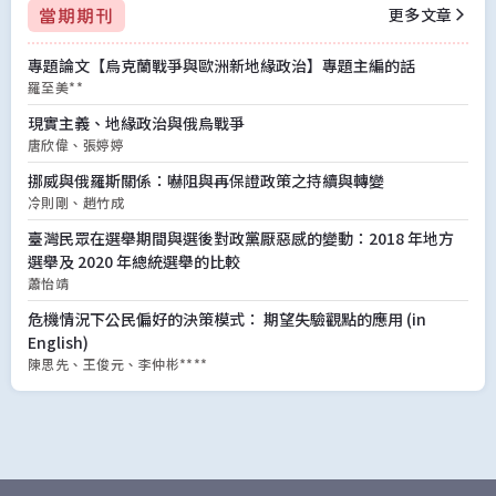
更多文章
當期期刊
專題論文【烏克蘭戰爭與歐洲新地緣政治】專題主編的話
羅至美**
現實主義、地緣政治與俄烏戰爭
唐欣偉
張婷婷
挪威與俄羅斯關係：嚇阻與再保證政策之持續與轉變
冷則剛
趙竹成
臺灣民眾在選舉期間與選後對政黨厭惡感的變動：2018 年地方
選舉及 2020 年總統選舉的比較
蕭怡靖
危機情況下公民偏好的決策模式： 期望失驗觀點的應用 (in
English)
陳思先
王俊元
李仲彬****